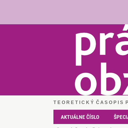
T E O R E T I C K Ý Č A S O P I S
AKTUÁLNE ČÍSLO
ŠPECI