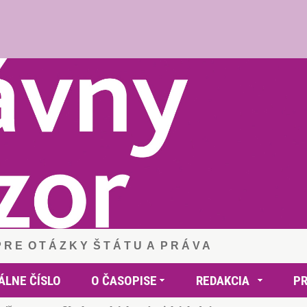
 P R E O T Á Z K Y Š T Á T U A P R Á V A
ÁLNE ČÍSLO
O ČASOPISE
REDAKCIA
P