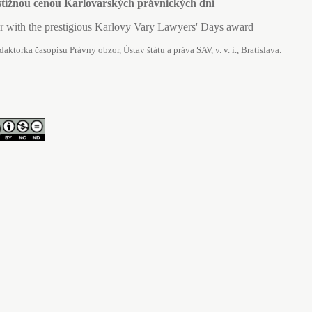
stížnou cenou Karlovarských právnických dní
 with the prestigious Karlovy Vary Lawyers' Days award
daktorka časopisu Právny obzor, Ústav štátu a práva SAV, v. v. i., Bratislava.