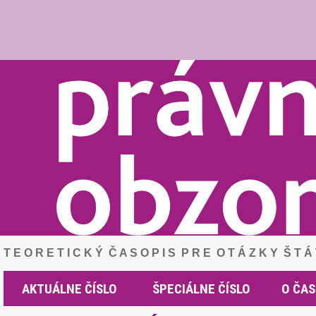
T E O R E T I C K Ý Č A S O P I S P R E O T Á Z K Y Š T 
AKTUÁLNE ČÍSLO
ŠPECIÁLNE ČÍSLO
O ČAS