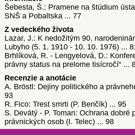
Šebesta, Š.: Pramene na štúdium ústa
SNŠ a Pobaltska ... 77
Z vedeckého života
Lazar, J.: K nedožitým 90. narodeniná
Lubyho (5. 1. 1910 - 10. 10. 1976) ... 8
Brhlíková, R. - Lengyelová, D.: Konfe
právny status na prelome tisícročí“ ... 
Recenzie a anotácie
A. Bröstl: Dejiny politického a právneh
93
R. Fico: Trest smrti (P. Benčík) ... 95
S. Devátý - P. Toman: Ochrana dobré 
právnických osob (I. Telec) ... 98