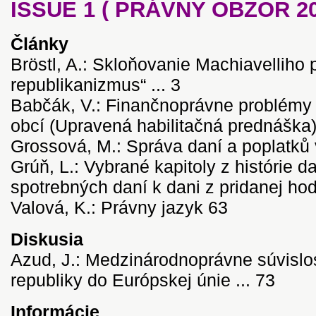
ISSUE 1 ( PRÁVNY OBZOR 200
Články
Bröstl, A.: Skloňovanie Machiavelliho
republikanizmus“ ... 3
Babčák, V.: Finančnoprávne problémy 
obcí (Upravená habilitačná prednáška) 
Grossová, M.: Správa daní a poplatků 
Grúň, L.: Vybrané kapitoly z histórie 
spotrebných daní k dani z pridanej hod
Valová, K.: Právny jazyk 63
Diskusia
Azud, J.: Medzinárodnoprávne súvislo
republiky do Európskej únie ... 73
Informácie