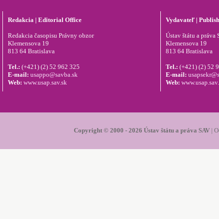
Redakcia | Editorial Office
Vydavateľ | Publis
Redakcia časopisu Právny obzor
Ústav štátu a práva S
Klemensova 19
Klemensova 19
813 64 Bratislava
813 64 Bratislava
Tel.:
(+421) (2) 52 962 325
Tel.:
(+421) (2) 52 
E-mail:
usappo@savba.sk
E-mail:
usapsekr@s
Web:
www.usap.sav.sk
Web:
www.usap.sav
Copyright © 2000 - 2026 Ústav štátu a práva SAV
|
O