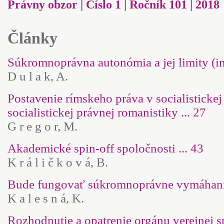
Právny obzor | Číslo 1 | Ročník 101 | 2018
Články
Súkromnoprávna autonómia a jej limity (in
D u l a k, A.
Postavenie rímskeho práva v socialisticke
socialistickej právnej romanistiky ... 27
G r e g o r, M.
Akademické spin-off spoločnosti ... 43
K r á l i č k o v á, B.
Bude fungovať súkromnoprávne vymáhanie
K a l e s n á, K.
Rozhodnutie a opatrenie orgánu verejnej 