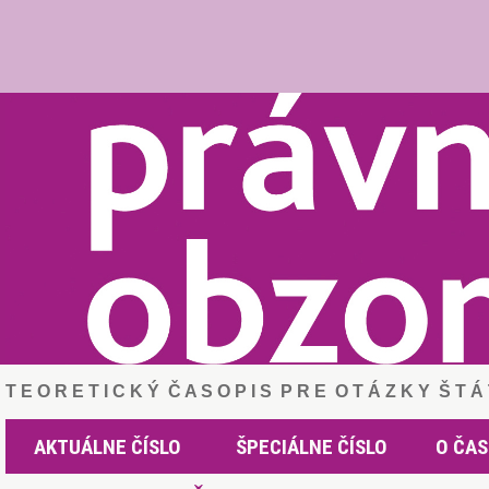
T E O R E T I C K Ý Č A S O P I S P R E O T Á Z K Y Š T 
AKTUÁLNE ČÍSLO
ŠPECIÁLNE ČÍSLO
O ČAS