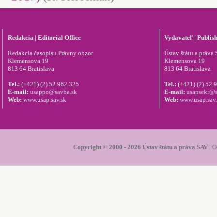
Redakcia | Editorial Office
Vydavateľ | Publis
Redakcia časopisu Právny obzor
Ústav štátu a práva S
Klemensova 19
Klemensova 19
813 64 Bratislava
813 64 Bratislava
Tel.:
(+421) (2) 52 962 325
Tel.:
(+421) (2) 52 
E-mail:
usappo@savba.sk
E-mail:
usapsekr@s
Web:
www.usap.sav.sk
Web:
www.usap.sav
Copyright © 2000 - 2026 Ústav štátu a práva SAV
|
O