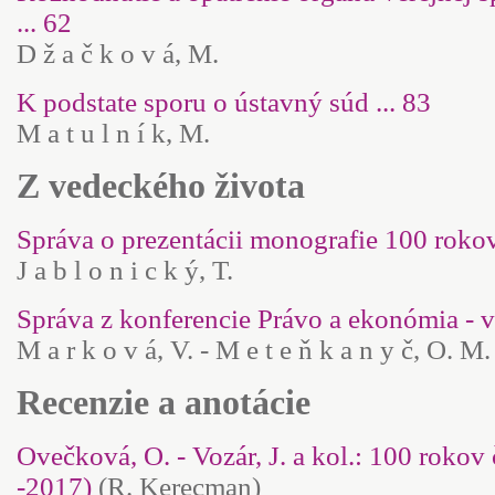
... 62
D ž a č k o v á, M.
K podstate sporu o ústavný súd ... 83
M a t u l n í k, M.
Z vedeckého života
Správa o prezentácii monografie 100 roko
J a b l o n i c k ý, T.
Správa z konferencie Právo a ekonómia - vý
M a r k o v á, V. - M e t e ň k a n y č, O. M.
Recenzie a anotácie
Ovečková
, O. - Vozár, J. a kol.: 100 roko
-2017)
(R. Kerecman)