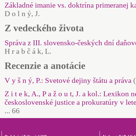
Základné imanie vs. doktrína primeranej kap
D o l n ý, J.
Z vedeckého života
Správa z III. slovensko-českých dní daňové
H r a b č á k, L.
Recenzie a anotácie
V y š n ý, P.: Svetové dejiny štátu a práva
(
Z i t e k, A., P a ž o u t, J. a kol.: Lexikon
československé justice a prokuratúry v le
... 66