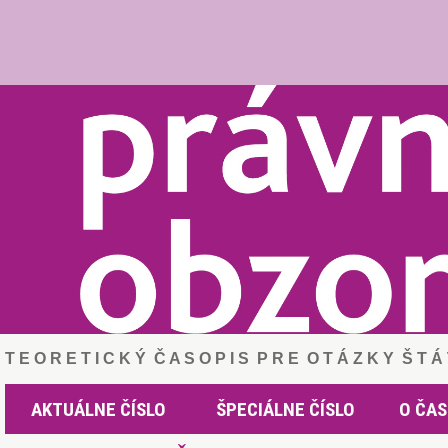
T E O R E T I C K Ý Č A S O P I S P R E O T Á Z K Y Š T 
AKTUÁLNE ČÍSLO
ŠPECIÁLNE ČÍSLO
O ČAS