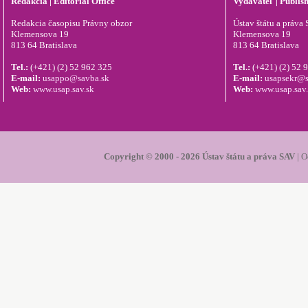
Redakcia | Editorial Office
Vydavateľ | Publis
Redakcia časopisu Právny obzor
Ústav štátu a práva S
Klemensova 19
Klemensova 19
813 64 Bratislava
813 64 Bratislava
Tel.:
(+421) (2) 52 962 325
Tel.:
(+421) (2) 52 
E-mail:
usappo@savba.sk
E-mail:
usapsekr@s
Web:
www.usap.sav.sk
Web:
www.usap.sav
Copyright © 2000 - 2026 Ústav štátu a práva SAV
|
O