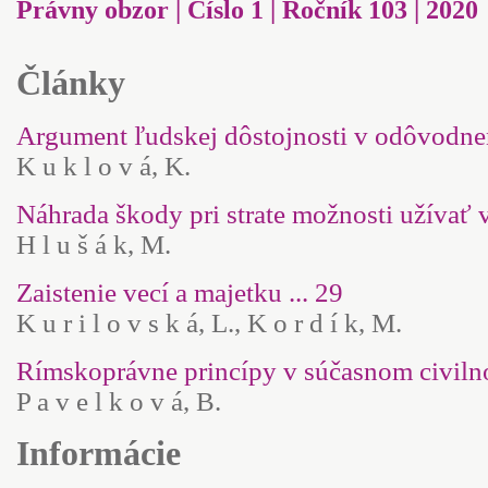
Právny obzor | Číslo 1 | Ročník 103 | 2020
Články
Argument ľudskej dôstojnosti v odôvodnen
K u k l o v á, K.
Náhrada škody pri strate možnosti užívať v
H l u š á k, M.
Zaistenie vecí a majetku ... 29
K u r i l o v s k á, L., K o r d í k, M.
Rímskoprávne princípy v súčasnom civilno
P a v e l k o v á, B.
Informácie