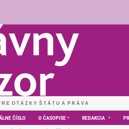
 P R E O T Á Z K Y Š T Á T U A P R Á V A
ÁLNE ČÍSLO
O ČASOPISE
REDAKCIA
P