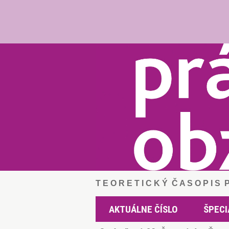
T E O R E T I C K Ý Č A S O P I S
AKTUÁLNE ČÍSLO
ŠPECI