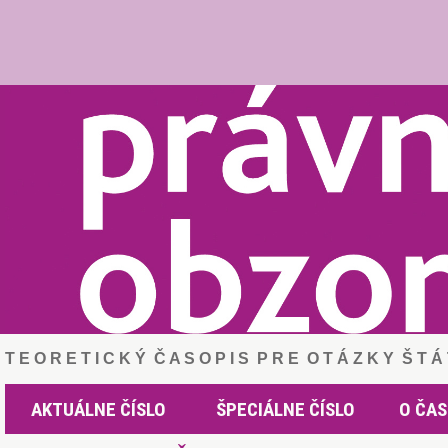
T E O R E T I C K Ý Č A S O P I S P R E O T Á Z K Y Š T 
AKTUÁLNE ČÍSLO
ŠPECIÁLNE ČÍSLO
O ČAS