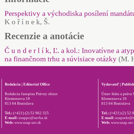
Perspektivy a východiska posílení mandátu
K o ř í n e k, Š.
Recenzie a anotácie
Č u n d e r l í k, Ľ. a kol.: Inovatívne a 
na finančnom trhu a súvisiace otázky
(M. H
Redakcia | Editorial Office
Vydavateľ | Publis
Redakcia časopisu Právny obzor
Ústav štátu a práva S
Klemensova 19
Klemensova 19
813 64 Bratislava
813 64 Bratislava
Tel.:
(+421) (2) 52 962 325
Tel.:
(+421) (2) 52 
E-mail:
usappo@savba.sk
E-mail:
usapsekr@s
Web:
www.usap.sav.sk
Web:
www.usap.sav