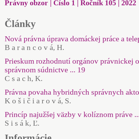
Právny obzor | Číslo 1 | Ročník 105 | 2022
Články
Nová právna úprava domáckej práce a telepr
B a r a n c o v á, H.
Prieskum rozhodnutí orgánov právnickej 
správnom súdnictve ... 19
C s a c h, K.
Právna povaha hybridných správnych aktov
K o š i č i a r o v á, S.
Princíp najužšej väzby v kolíznom práve ..
S i s á k, Ľ.
Informácie