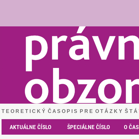
T E O R E T I C K Ý Č A S O P I S P R E O T Á Z K Y Š T 
AKTUÁLNE ČÍSLO
ŠPECIÁLNE ČÍSLO
O ČAS