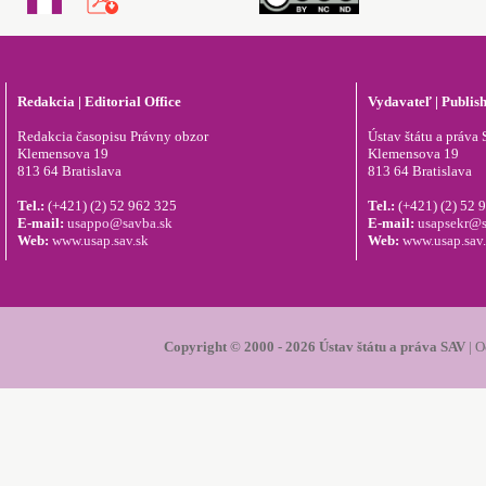
Redakcia | Editorial Office
Vydavateľ | Publis
Redakcia časopisu Právny obzor
Ústav štátu a práva S
Klemensova 19
Klemensova 19
813 64 Bratislava
813 64 Bratislava
Tel.:
(+421) (2) 52 962 325
Tel.:
(+421) (2) 52 
E-mail:
usappo@savba.sk
E-mail:
usapsekr@s
Web:
www.usap.sav.sk
Web:
www.usap.sav
Copyright © 2000 - 2026 Ústav štátu a práva SAV
|
O