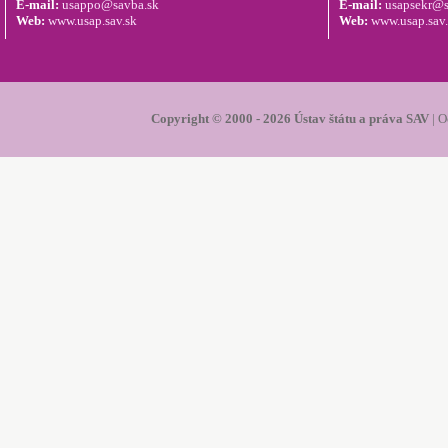
E-mail:
usappo@savba.sk
E-mail:
usapsekr@s
Web:
www.usap.sav.sk
Web:
www.usap.sav
Copyright © 2000 - 2026 Ústav štátu a práva SAV
|
O