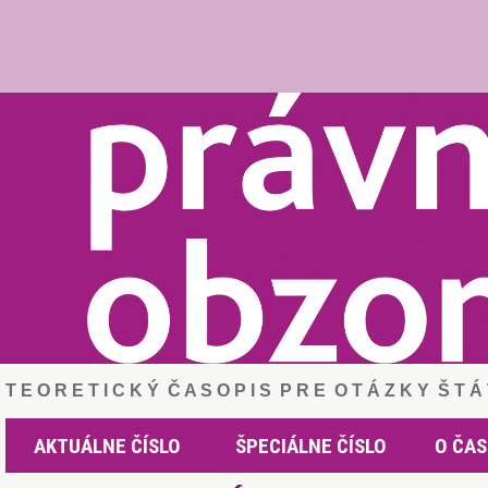
T E O R E T I C K Ý Č A S O P I S P R E O T Á Z K Y Š T 
AKTUÁLNE ČÍSLO
ŠPECIÁLNE ČÍSLO
O ČAS