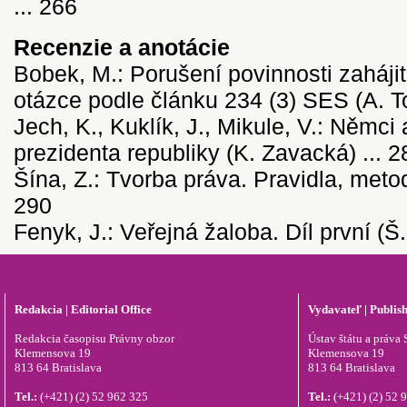
... 266
Recenzie a anotácie
Bobek, M.: Porušení povinnosti zahájit
otázce podle článku 234 (3) SES (A. To
Jech, K., Kuklík, J., Mikule, V.: Němci
prezidenta republiky (K. Zavacká) ... 2
Šína, Z.: Tvorba práva. Pravidla, metodi
290
Fenyk, J.: Veřejná žaloba. Díl první (Š
Redakcia | Editorial Office
Vydavateľ | Publis
Redakcia časopisu Právny obzor
Ústav štátu a práva S
Klemensova 19
Klemensova 19
813 64 Bratislava
813 64 Bratislava
Tel.:
(+421) (2) 52 962 325
Tel.:
(+421) (2) 52 