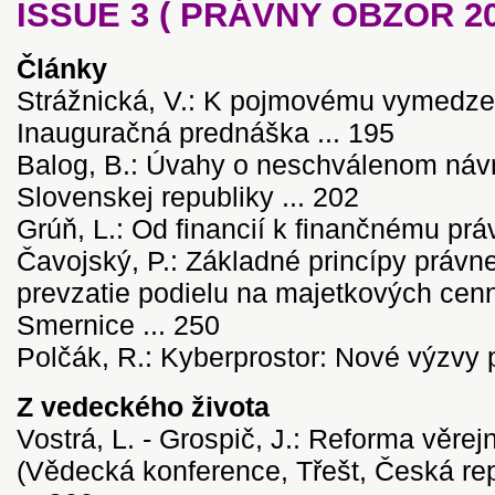
ISSUE 3 ( PRÁVNY OBZOR 200
Články
Strážnická, V.: K pojmovému vymedze
Inauguračná prednáška ... 195
Balog, B.: Úvahy o neschválenom náv
Slovenskej republiky ... 202
Grúň, L.: Od financií k finančnému práv
Čavojský, P.: Základné princípy právn
prevzatie podielu na majetkových cen
Smernice ... 250
Polčák, R.: Kyberprostor: Nové výzvy pr
Z vedeckého života
Vostrá, L. - Grospič, J.: Reforma věrejn
(Vědecká konference, Třešt, Česká repu