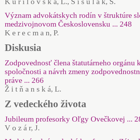
K u r i l o v s k á, L., Š i š u l á k, S.
Význam advokátskych rodín v štruktúre sl
medzivojnovom Československu ... 248
K e r e c m a n, P.
Diskusia
Zodpovednosť člena štatutárneho orgánu k
spoločnosti a návrh zmeny zodpovednost
práve ... 266
Ž i t ň a n s k á, L.
Z vedeckého života
Jubileum profesorky Oľgy Ovečkovej ... 2
V o z á r, J.