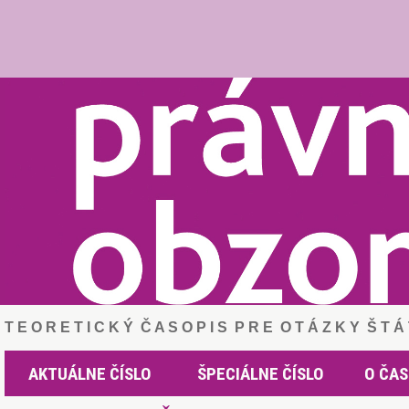
T E O R E T I C K Ý Č A S O P I S P R E O T Á Z K Y Š T 
AKTUÁLNE ČÍSLO
ŠPECIÁLNE ČÍSLO
O ČAS