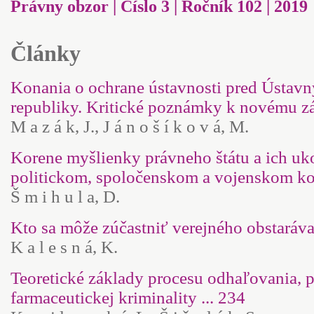
Právny obzor | Číslo 3 | Ročník 102 | 2019
Články
Konania o ochrane ústavnosti pred Ústav
republiky. Kritické poznámky k novému zák
M a z á k, J., J á n o š í k o v á, M.
Korene myšlienky právneho štátu a ich u
politickom, spoločenskom a vojenskom kon
Š m i h u l a, D.
Kto sa môže zúčastniť verejného obstarávan
K a l e s n á, K.
Teoretické základy procesu odhaľovania, p
farmaceutickej kriminality ... 234