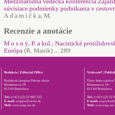
Medzinárodná vedecká konferencia Zájazdy
súvisiace podmienky podnikania v cestovn
A d a m i č k a, M.
Recenzie a anotácie
M o s n ý, P. a kol.: Nacistické protižidov
Európa
(R. Manik) ... 289
Redakcia | Editorial Office
Vydavateľ | Publis
Redakcia časopisu Právny obzor
Ústav štátu a práva S
Klemensova 19
Klemensova 19
813 64 Bratislava
813 64 Bratislava
Tel.:
(+421) (2) 52 962 325
Tel.:
(+421) (2) 52 
E-mail:
usappo@savba.sk
E-mail:
usapsekr@s
Web:
www.usap.sav.sk
Web:
www.usap.sav