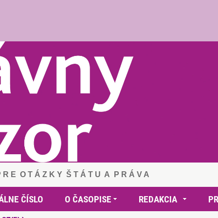
 P R E O T Á Z K Y Š T Á T U A P R Á V A
ÁLNE ČÍSLO
O ČASOPISE
REDAKCIA
P