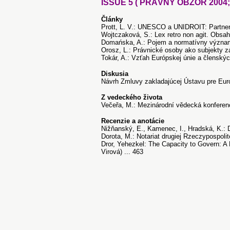
ISSUE 5 ( PRÁVNY OBZOR 2004; 8
Články
Prott, L. V.: UNESCO a UNIDROIT: Partner
Wojtczaková, S.: Lex retro non agit. Obsah
Domańska, A.: Pojem a normatívny význam 
Orosz, L.: Právnické osoby ako subjekty zá
Tokár, A.: Vzťah Európskej únie a členskýc
Diskusia
Návrh Zmluvy zakladajúcej Ústavu pre Eur
Z vedeckého života
Večeřa, M.: Mezinárodní vědecká konference
Recenzie a anotácie
Nižňanský, E., Kamenec, I., Hradská, K.: 
Dorota, M.: Notariat drugiej Rzeczypospolit
Dror, Yehezkel: The Capacity to Govern: A
Virová) ... 463