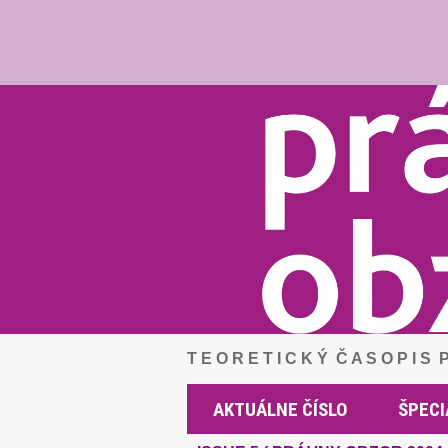
T E O R E T I C K Ý Č A S O P I S
AKTUÁLNE ČÍSLO
ŠPECI