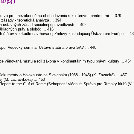
7(5) )
stvo proti nezákonnému obchodovaniu s kultúrnymi predmetmi ... 379
 zásady - teoretická analýza ... 394
ústavných zásad sociálnej spravodlivosti ... 402
kladných práv a slobôd ... 416
h štátov v zrkadle navrhovanej Zmluvy zakladajúcej Ústavu pre Európu ... 4
ópu. Vedecký seminár Ústavu štátu a práva SAV ... 448
 věnovaná místu a roli zákona v kontinentálním typu právní kultury ... 454
Dokumenty o Holokauste na Slovensku (1938 - 1945) (K. Zavacká) ... 457
ej (M. Laclavíková) ... 460
 Report to the Cluf of Rome (Schopnosť vládnuť: Správa pre Rímsky klub) (V.