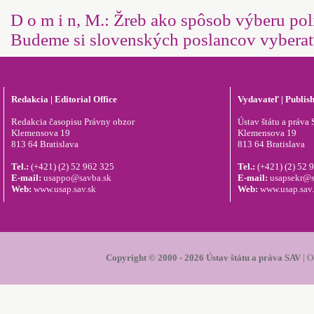
D o m i n, M.: Žreb ako spôsob výberu pol
Budeme si slovenských poslancov vybera
Redakcia | Editorial Office
Vydavateľ | Publis
Redakcia časopisu Právny obzor
Ústav štátu a práva S
Klemensova 19
Klemensova 19
813 64 Bratislava
813 64 Bratislava
Tel.:
(+421) (2) 52 962 325
Tel.:
(+421) (2) 52 
E-mail:
usappo@savba.sk
E-mail:
usapsekr@s
Web:
www.usap.sav.sk
Web:
www.usap.sav
Copyright © 2000 - 2026 Ústav štátu a práva SAV
|
O