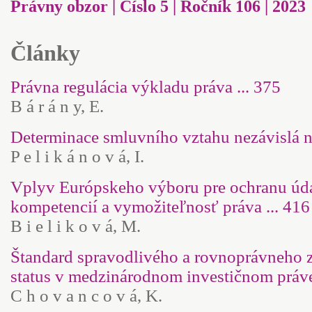
Právny obzor | Číslo 5 | Ročník 106 | 2023
Články
Právna regulácia výkladu práva ... 375
B á r á n y, E.
Determinace smluvního vztahu nezávislá na 
P e l i k á n o v á, I.
Vplyv Európskeho výboru pre ochranu úda
kompetencií a vymožiteľnosť práva ... 416
B i e l i k o v á, M.
Štandard spravodlivého a rovnoprávneho 
status v medzinárodnom investičnom práve
C h o v a n c o v á, K.