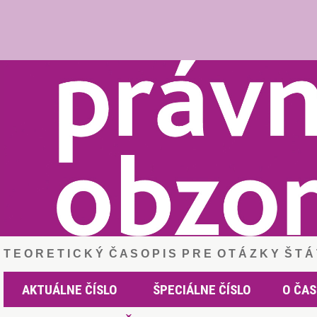
T E O R E T I C K Ý Č A S O P I S P R E O T Á Z K Y Š T 
AKTUÁLNE ČÍSLO
ŠPECIÁLNE ČÍSLO
O ČAS