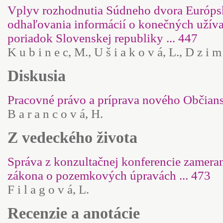
Vplyv rozhodnutia Súdneho dvora Európsk
odhaľovania informácií o konečných užív
poriadok Slovenskej republiky ... 447
K u b i n e c, M., U š i a k o v á, L., D z i m k
Diskusia
Pracovné právo a príprava nového Občians
B a r a n c o v á, H.
Z vedeckého života
Správa z konzultačnej konferencie zamera
zákona o pozemkových úpravách ... 473
F i l a g o v á, L.
Recenzie a anotácie